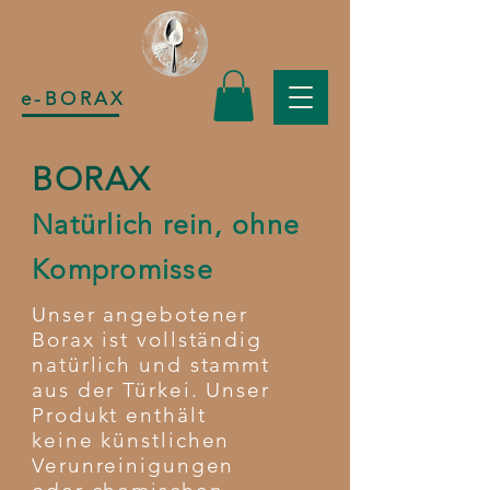
e-BORAX
BORAX
Natürlich rein, ohne
Kompromisse
Unser angebotener
Borax ist vollständig
natürlich und stammt
aus der Türkei. Unser
Produkt enthält
keine künstlichen
Verunreinigungen