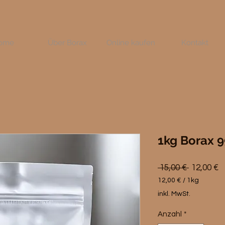
ome
Über Borax
Online kaufen
Kontakt
1kg Borax 
Standard
S
 15,00 € 
12,00 €
P
12,00 €
/
1kg
12,00 €
inkl. MwSt.
pro
1
Anzahl
*
Kilogramm