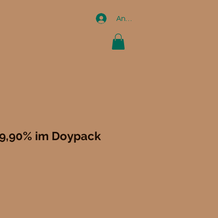
Anmelden
99,90% im Doypack
preis
ale-
reis