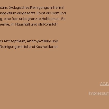
rksam, ökologisches Reinigungsmittel mit
pektrum eingesetzt. Es ist ein Salz und
, eine fast unbegrenzte Haltbarkeit. Es
Chemie, im Haushalt und als Rohstoff
ames Antiseptikum, Antimykotikum und
r Reinigungsmittel und Kosmetika ist.
AGB
Impressu