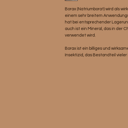
Borax (Natriumborat) wird als wi
einem sehr breitem Anwendungss
hat bei entsprechender Lagerung
auch ist ein Mineral, das in der 
verwendet wird.
Borax ist ein billiges und wirks
Insektizid, das Bestandteil viele