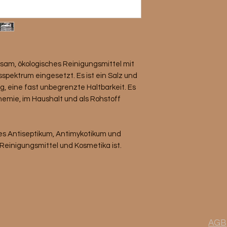
rksam, ökologisches Reinigungsmittel mit
pektrum eingesetzt. Es ist ein Salz und
, eine fast unbegrenzte Haltbarkeit. Es
Chemie, im Haushalt und als Rohstoff
ames Antiseptikum, Antimykotikum und
r Reinigungsmittel und Kosmetika ist.
AGB