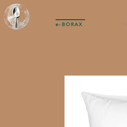
e-BORAX
H