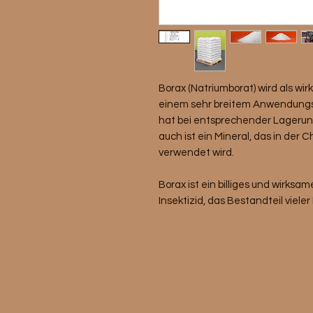
Borax (Natriumborat) wird als wi
einem sehr breitem Anwendungss
hat bei entsprechender Lagerung
auch ist ein Mineral, das in der 
verwendet wird.
Borax ist ein billiges und wirks
Insektizid, das Bestandteil viele