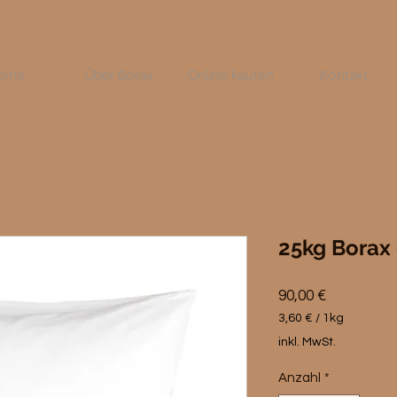
ome
Über Borax
Online kaufen
Kontakt
25kg Borax
Preis
90,00 €
3,60 €
/
1kg
3,60 €
inkl. MwSt.
pro
1
Anzahl
*
Kilogramm